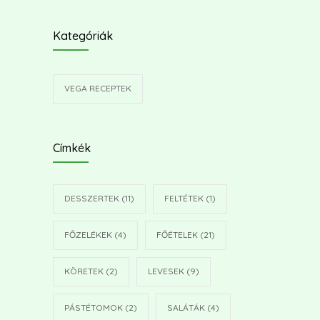
Rácsos pudingos süti
2019.11.15.
Kategóriák
Mákos-pudingos süti
VEGA RECEPTEK
2019.11.15.
Gyors pudingos süti
Címkék
2019.11.15.
Napraforgós-szezámos golyók
DESSZERTEK
(11)
FELTÉTEK
(1)
2019.11.15.
FŐZELÉKEK
(4)
FŐÉTELEK
(21)
Sós-mákos szívecskék
2019.11.15.
KÖRETEK
(2)
LEVESEK
(9)
PÁSTÉTOMOK
(2)
SALÁTÁK
(4)