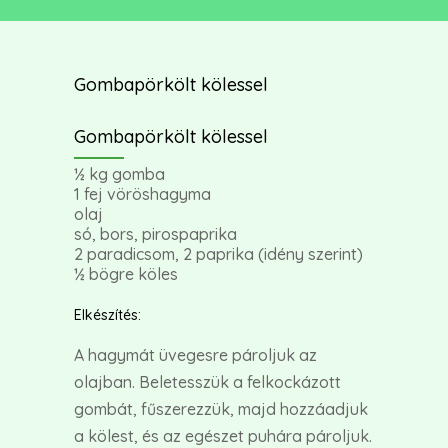
Gombapörkölt kölessel
Gombapörkölt kölessel
½ kg gomba
1 fej vöröshagyma
olaj
só, bors, pirospaprika
2 paradicsom, 2 paprika (idény szerint)
½ bögre köles
Elkészítés:
A hagymát üvegesre pároljuk az
olajban. Beletesszük a felkockázott
gombát, fűszerezzük, majd hozzáadjuk
a kölest, és az egészet puhára pároljuk.