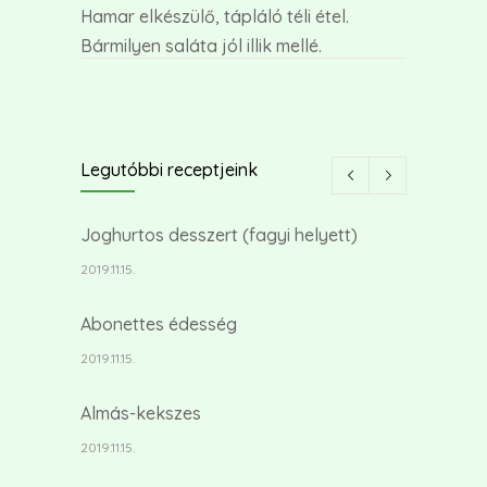
Hamar elkészülő, tápláló téli étel.
Bármilyen saláta jól illik mellé.
Legutóbbi receptjeink
Joghurtos desszert (fagyi helyett)
2019.11.15.
Abonettes édesség
2019.11.15.
Almás-kekszes
2019.11.15.