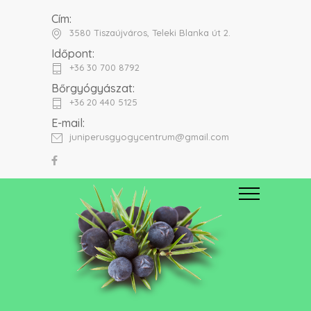
Cím:
3580 Tiszaújváros, Teleki Blanka út 2.
Időpont:
+36 30 700 8792
Bőrgyógyászat:
+36 20 440 5125
E-mail:
juniperusgyogycentrum@gmail.com